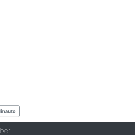
inauto
ber