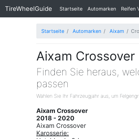
TireWheelGuide
(current)
Startseite
Automarken
Reifen 
Startseite
Automarken
Aixam
Cro
Aixam Crossover 
Finden Sie heraus, we
passen
Wählen Sie Ihr Fahrzeugjahr aus, um Felgengr
Aixam Crossover
2018 - 2020
Aixam Crossover
Karosserie: