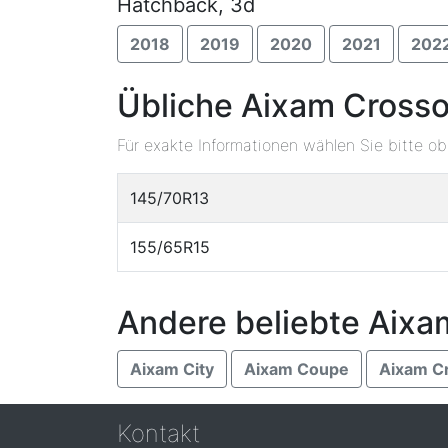
Hatchback, 3d
2018
2019
2020
2021
202
Übliche Aixam Crosso
Für exakte Informationen wählen Sie bitte o
145/70R13
155/65R15
Andere beliebte Aixa
Aixam City
Aixam Coupe
Aixam Cr
Kontakt