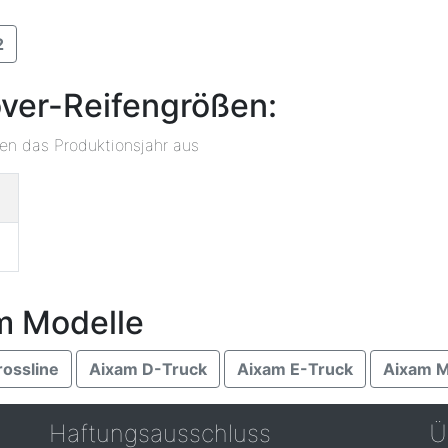
2
ver-Reifengrößen:
ben das Produktionsjahr aus
m Modelle
ossline
Aixam D-Truck
Aixam E-Truck
Aixam M
Haftungsausschluss
Ü