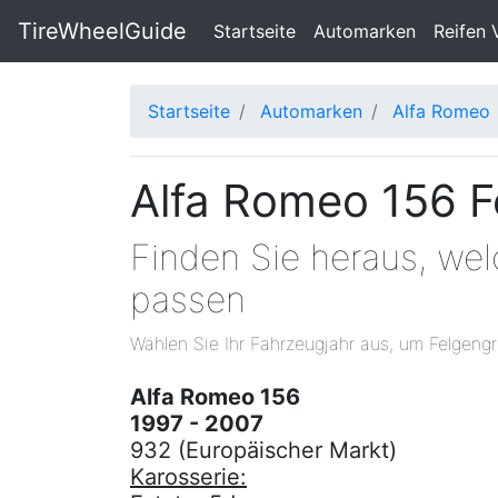
TireWheelGuide
(current)
Startseite
Automarken
Reifen 
Startseite
Automarken
Alfa Romeo
Alfa Romeo 156 F
Finden Sie heraus, we
passen
Wählen Sie Ihr Fahrzeugjahr aus, um Felgengr
Alfa Romeo 156
1997 - 2007
932 (Europäischer Markt)
Karosserie: