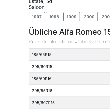
Estate, 5d
Saloon
1997
1998
1999
2000
200
Übliche Alfa Romeo 1
Für exakte Informationen wählen Sie bitte o
185/65R15
205/60R15
185/60R16
205/55R16
205/60ZR15