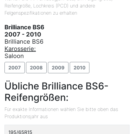
Reifengröße, Lochkreis (PCD) und andere
Felgenspezifikationen zu erhalten
Brilliance BS6
2007 - 2010
Brilliance BS6
Karosserie:
Saloon
2007
2008
2009
2010
Übliche Brilliance BS6-
Reifengrößen:
Für exakte Informationen wählen Sie bitte oben das
Produktionsjahr aus
195/65R15