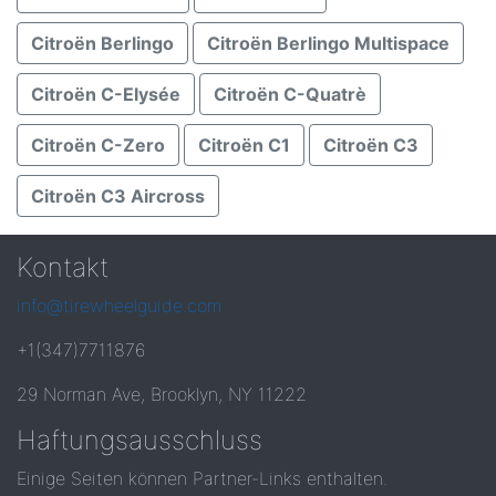
Citroën Berlingo
Citroën Berlingo Multispace
Citroën C-Elysée
Citroën C-Quatrè
Citroën C-Zero
Citroën C1
Citroën C3
Citroën C3 Aircross
Kontakt
info@tirewheelguide.com
+1(347)7711876
29 Norman Ave, Brooklyn, NY 11222
Haftungsausschluss
Einige Seiten können Partner-Links enthalten.