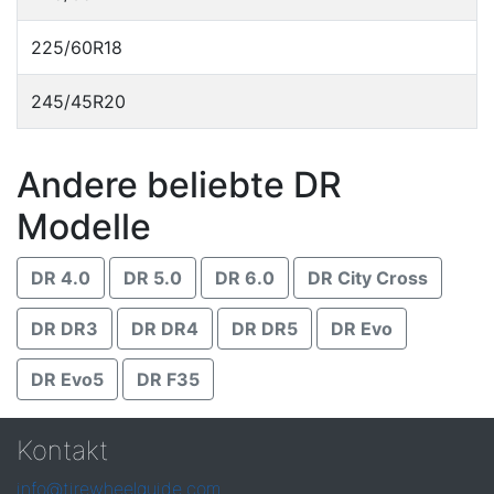
225/60R18
245/45R20
Andere beliebte DR
Modelle
DR 4.0
DR 5.0
DR 6.0
DR City Cross
DR DR3
DR DR4
DR DR5
DR Evo
DR Evo5
DR F35
Kontakt
info@tirewheelguide.com