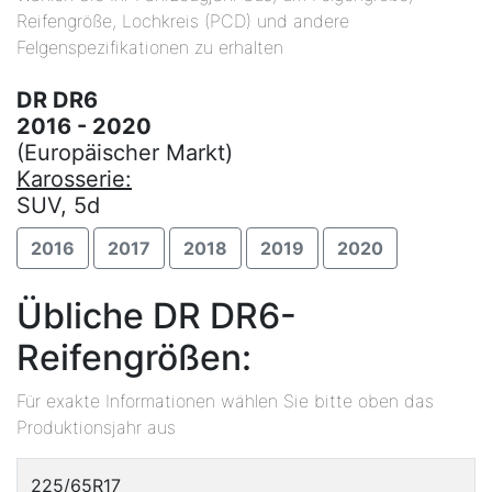
Reifengröße, Lochkreis (PCD) und andere
Felgenspezifikationen zu erhalten
DR DR6
2016 - 2020
(Europäischer Markt)
Karosserie:
SUV, 5d
2016
2017
2018
2019
2020
Übliche DR DR6-
Reifengrößen:
Für exakte Informationen wählen Sie bitte oben das
Produktionsjahr aus
225/65R17