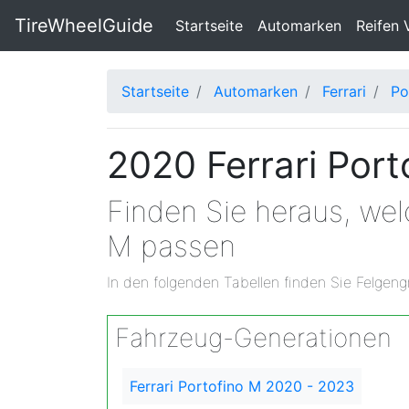
TireWheelGuide
(current)
Startseite
Automarken
Reifen 
Startseite
Automarken
Ferrari
Po
2020 Ferrari Por
Finden Sie heraus, wel
M passen
In den folgenden Tabellen finden Sie Felgeng
Fahrzeug-Generationen
Ferrari Portofino M 2020 - 2023