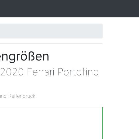
fengrößen
2020 Ferrari Portofino
und Reifendruck.