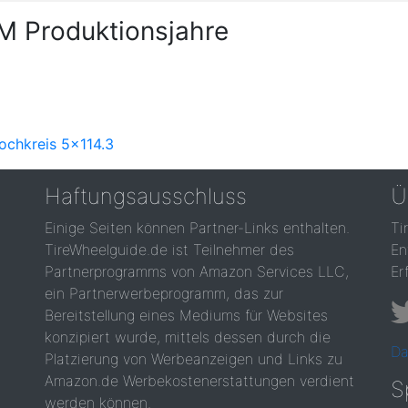
 M Produktionsjahre
ochkreis 5x114.3
Haftungsausschluss
Ü
Einige Seiten können Partner-Links enthalten.
Ti
TireWheelguide.de ist Teilnehmer des
En
Partnerprogramms von Amazon Services LLC,
Er
ein Partnerwerbeprogramm, das zur
Bereitstellung eines Mediums für Websites
konzipiert wurde, mittels dessen durch die
Da
Platzierung von Werbeanzeigen und Links zu
Amazon.de Werbekostenerstattungen verdient
S
werden können.