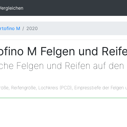
Vergleichen
rtofino M
2020
tofino M Felgen und Rei
che Felgen und Reifen auf den 
röße, Reifengröße, Lochkreis (PCD), Einpresstiefe der Felgen 