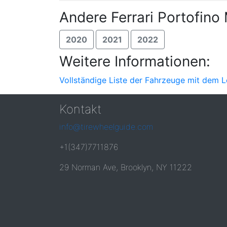
Andere Ferrari Portofino
2020
2021
2022
Weitere Informationen:
Vollständige Liste der Fahrzeuge mit dem L
Kontakt
info@tirewheelguide.com
+1(347)7711876
29 Norman Ave, Brooklyn, NY 11222