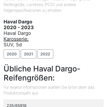
Reifengröße, Lochkreis (PCD) und andere
Felgenspezifikationen zu erhalten
Haval Dargo
2020 - 2023
Haval Dargo
Karosserie:
SUV, 5d
2020
2021
2022
Übliche Haval Dargo-
Reifengrößen:
Für exakte Informationen wählen Sie bitte oben das
Produktionsjahr aus
235/65R18