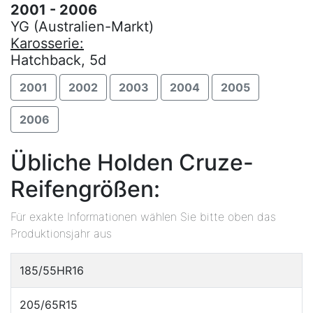
2001 - 2006
YG (Australien-Markt)
Karosserie:
Hatchback, 5d
2001
2002
2003
2004
2005
2006
Übliche Holden Cruze-
Reifengrößen:
Für exakte Informationen wählen Sie bitte oben das
Produktionsjahr aus
185/55HR16
205/65R15