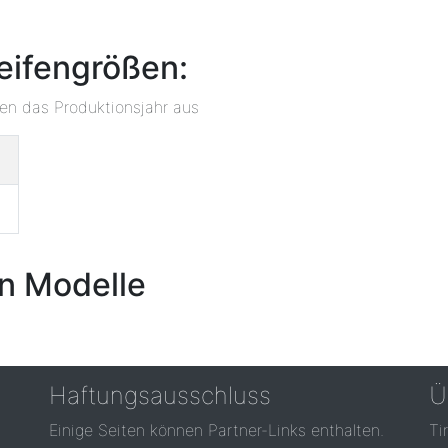
eifengrößen:
ben das Produktionsjahr aus
n Modelle
Haftungsausschluss
Ü
Einige Seiten können Partner-Links enthalten.
Ti