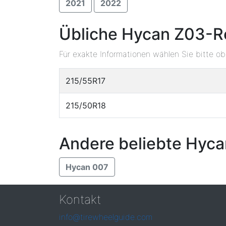
2021
2022
Übliche Hycan Z03-R
Für exakte Informationen wählen Sie bitte o
215/55R17
215/50R18
Andere beliebte Hyca
Hycan 007
Kontakt
info@tirewheelguide.com