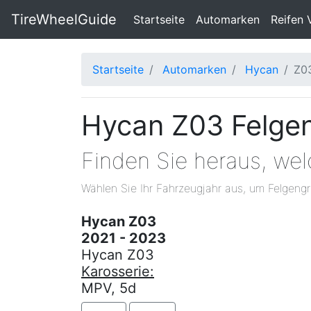
TireWheelGuide
(current)
Startseite
Automarken
Reifen 
Startseite
Automarken
Hycan
Z0
Hycan Z03 Felgen
Finden Sie heraus, we
Wählen Sie Ihr Fahrzeugjahr aus, um Felgengr
Hycan Z03
2021 - 2023
Hycan Z03
Karosserie:
MPV, 5d