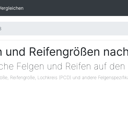
Vergleichen
3
 und Reifengrößen nac
lche Felgen und Reifen auf de
öße, Reifengröße, Lochkreis (PCD) und andere Felgenspezifik