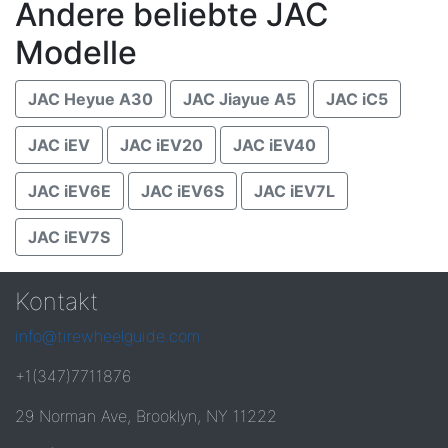
Andere beliebte JAC
Modelle
JAC Heyue A30
JAC Jiayue A5
JAC iC5
JAC iEV
JAC iEV20
JAC iEV40
JAC iEV6E
JAC iEV6S
JAC iEV7L
JAC iEV7S
Kontakt
info@tirewheelguide.com
+1(347)7711876
29 Norman Ave, Brooklyn, NY 11222