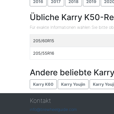
2016
2017
2018
2019
202
Übliche Karry K50-Re
Für exakte Informationen wählen Sie bitte o
205/60R15
205/55R16
Andere beliebte Karr
Karry K60
Karry Youjin
Karry Youj
Kontakt
info@tirewheelguide.com