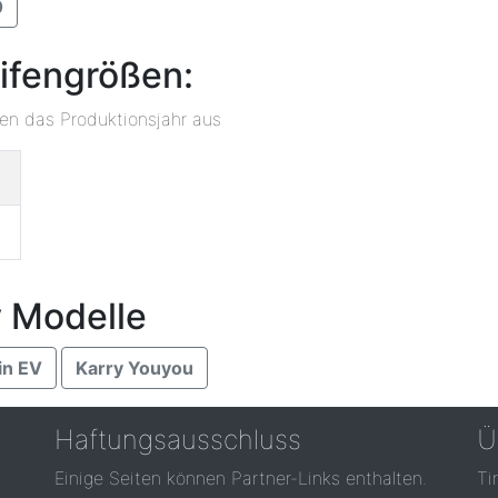
0
ifengrößen:
ben das Produktionsjahr aus
y Modelle
in EV
Karry Youyou
Haftungsausschluss
Ü
Einige Seiten können Partner-Links enthalten.
Ti