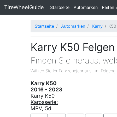
TireWheelGuide
(current)
Startseite
Automarken
Reifen 
Startseite
Automarken
Karry
K50
Karry K50 Felgen
Finden Sie heraus, we
Wählen Sie Ihr Fahrzeugjahr aus, um Felgengr
Karry K50
2016 - 2023
Karry K50
Karosserie:
MPV, 5d