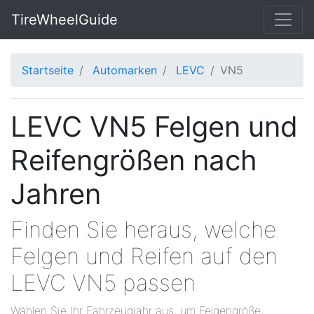
TireWheelGuide
Startseite
Automarken
LEVC
VN5
LEVC VN5 Felgen und
Reifengrößen nach
Jahren
Finden Sie heraus, welche
Felgen und Reifen auf den
LEVC VN5 passen
Wählen Sie Ihr Fahrzeugjahr aus, um Felgengröße,