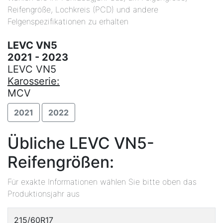
Reifengröße, Lochkreis (PCD) und andere
Felgenspezifikationen zu erhalten
LEVC VN5
2021 - 2023
LEVC VN5
Karosserie:
MCV
2021
2022
Übliche LEVC VN5-
Reifengrößen:
Für exakte Informationen wählen Sie bitte oben das
Produktionsjahr aus
215/60R17