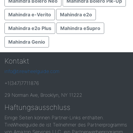
Mahindra Bolero Neo
Mahindra Bolero Pik-Up
Mahindra e-Verito
Mahindra e2o
Mahindra e2o Plus
Mahindra eSupro
Mahindra Genio
Kontakt
info@tirewheelguide.com
+1(347)7711876
29 Norman Ave, Brooklyn, NY 11222
Haftungsausschluss
Einige Seiten können Partner-Links enthalten.
TireWheelguide.de ist Teilnehmer des Partnerprogramms
von Amazon Services LLC, ein Partnerwerbeprogramm,