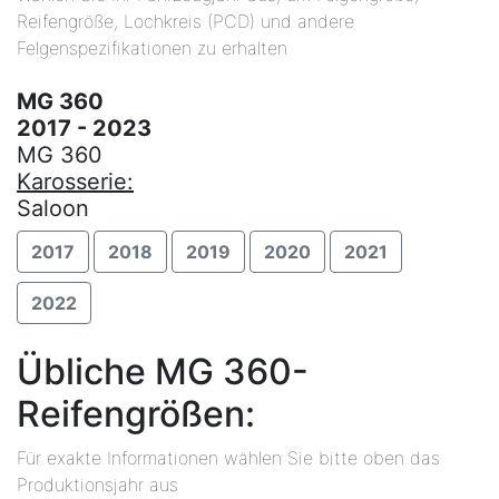
Reifengröße, Lochkreis (PCD) und andere
Felgenspezifikationen zu erhalten
MG 360
2017 - 2023
MG 360
Karosserie:
Saloon
2017
2018
2019
2020
2021
2022
Übliche MG 360-
Reifengrößen:
Für exakte Informationen wählen Sie bitte oben das
Produktionsjahr aus