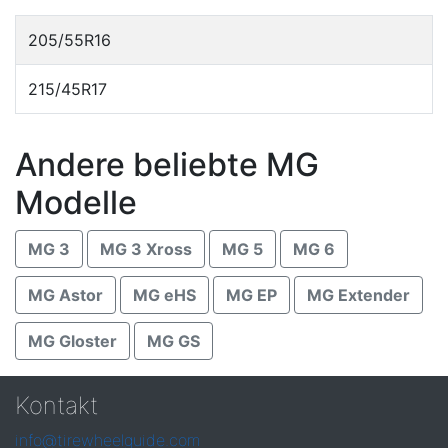
205/55R16
215/45R17
Andere beliebte MG
Modelle
MG 3
MG 3 Xross
MG 5
MG 6
MG Astor
MG eHS
MG EP
MG Extender
MG Gloster
MG GS
Kontakt
info@tirewheelguide.com