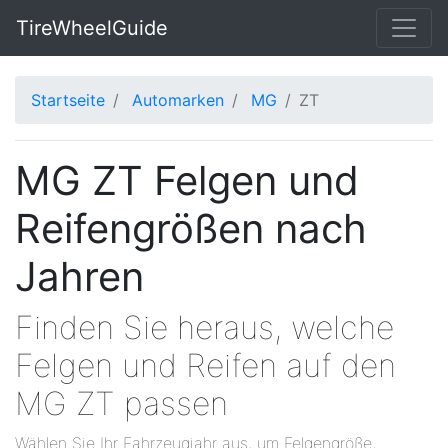
TireWheelGuide
Startseite
Automarken
MG
ZT
MG ZT Felgen und
Reifengrößen nach
Jahren
Finden Sie heraus, welche
Felgen und Reifen auf den
MG ZT passen
Wählen Sie Ihr Fahrzeugjahr aus, um Felgengröße,