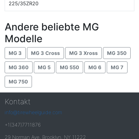
225/35ZR20
Andere beliebte MG
Modelle
MG 3
MG 3 Cross
MG 3 Xross
MG 350
MG 360
MG 5
MG 550
MG 6
MG 7
MG 750
Kontakt
info@tirewheelguide.com
+1(347)7711876
29 Norman Ave, Brooklyn, NY 11222