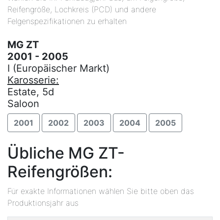
Reifengröße, Lochkreis (PCD) und andere
Felgenspezifikationen zu erhalten
MG ZT
2001 - 2005
I (Europäischer Markt)
Karosserie:
Estate, 5d
Saloon
2001
2002
2003
2004
2005
Übliche MG ZT-
Reifengrößen:
Für exakte Informationen wählen Sie bitte oben das
Produktionsjahr aus