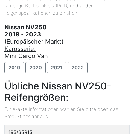
Reifengröße, Lochkreis (PCD) und andere
Felgenspezifikationen zu erhalten
Nissan NV250
2019 - 2023
(Europäischer Markt)
Karosserie:
Mini Cargo Van
2019
2020
2021
2022
Übliche Nissan NV250-
Reifengrößen:
Für exakte Informationen wählen Sie bitte oben das
Produktionsjahr aus
195/65R15