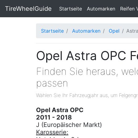
TireWheelGuide
(current)
Startseite
Automarken
Reifen 
Startseite
Automarken
Opel
Astr
Opel Astra OPC F
Finden Sie heraus, we
passen
Wählen Sie Ihr Fahrzeugjahr aus, um Felgengr
Opel Astra OPC
2011 - 2018
J (Europäischer Markt)
Karosserie: