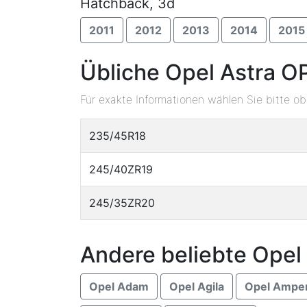
Hatchback, 3d
2011
2012
2013
2014
2015
Übliche Opel Astra O
Für exakte Informationen wählen Sie bitte o
235/45R18
245/40ZR19
245/35ZR20
Andere beliebte Opel
Opel Adam
Opel Agila
Opel Ampe