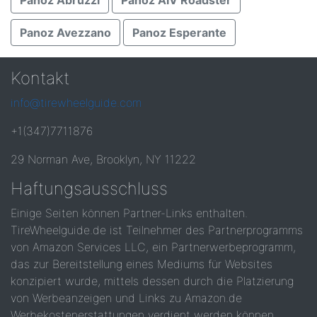
Panoz Abruzzi
Panoz AIV Roadster
Panoz Avezzano
Panoz Esperante
Kontakt
info@tirewheelguide.com
+1(347)7711876
29 Norman Ave, Brooklyn, NY 11222
Haftungsausschluss
Einige Seiten können Partner-Links enthalten.
TireWheelguide.de ist Teilnehmer des Partnerprogramms
von Amazon Services LLC, ein Partnerwerbeprogramm,
das zur Bereitstellung eines Mediums für Websites
konzipiert wurde, mittels dessen durch die Platzierung
von Werbeanzeigen und Links zu Amazon.de
Werbekostenerstattungen verdient werden können.