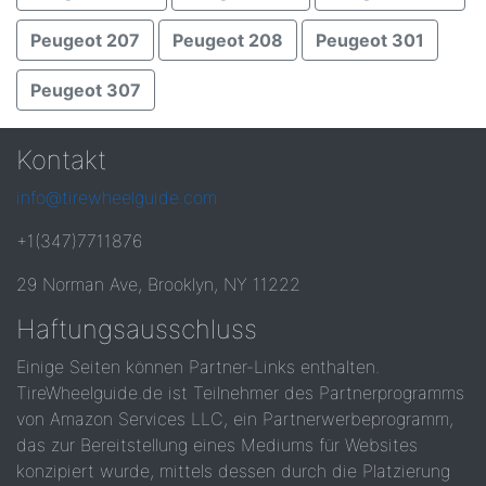
Peugeot 207
Peugeot 208
Peugeot 301
Peugeot 307
Kontakt
info@tirewheelguide.com
+1(347)7711876
29 Norman Ave, Brooklyn, NY 11222
Haftungsausschluss
Einige Seiten können Partner-Links enthalten.
TireWheelguide.de ist Teilnehmer des Partnerprogramms
von Amazon Services LLC, ein Partnerwerbeprogramm,
das zur Bereitstellung eines Mediums für Websites
konzipiert wurde, mittels dessen durch die Platzierung