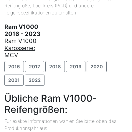
Reifengröße, Lochkreis (PCD) und andere
Felgenspezifikationen zu erhalten
Ram V1000
2016 - 2023
Ram V1000
Karosserie:
MCV
2016
2017
2018
2019
2020
2021
2022
Übliche Ram V1000-
Reifengrößen:
Für exakte Informationen wählen Sie bitte oben das
Produktionsjahr aus