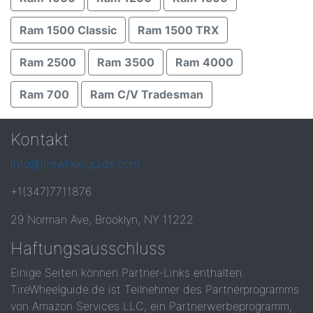
Ram 1500 Classic
Ram 1500 TRX
Ram 2500
Ram 3500
Ram 4000
Ram 700
Ram C/V Tradesman
Kontakt
info@tirewheelguide.com
+1(347)7711876
29 Norman Ave, Brooklyn, NY 11222
Haftungsausschluss
Einige Seiten können Partner-Links enthalten.
TireWheelguide.de ist Teilnehmer des Partnerprogramms
von Amazon Services LLC, ein Partnerwerbeprogramm,