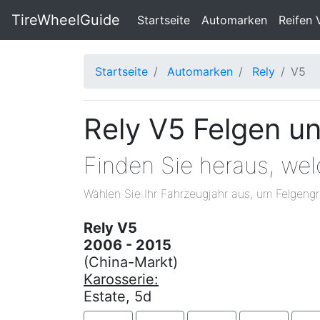
TireWheelGuide
(current)
Startseite
Automarken
Reifen 
Startseite
Automarken
Rely
V5
Rely V5 Felgen u
Finden Sie heraus, we
Wählen Sie Ihr Fahrzeugjahr aus, um Felgengr
Rely V5
2006 - 2015
(China-Markt)
Karosserie:
Estate, 5d