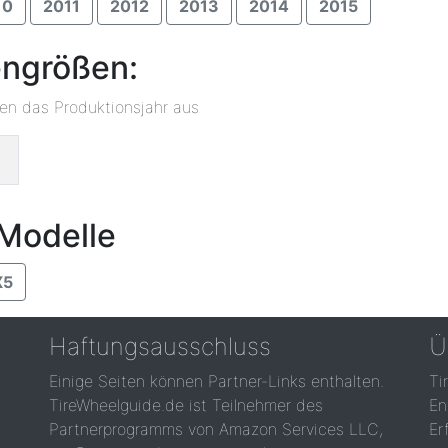
10
2011
2012
2013
2014
2015
engrößen:
ben das Produktionsjahr aus
 Modelle
X5
Haftungsausschluss
Ü
Einige Seiten können Partner-Links enthalten.
Ti
TireWheelguide.de ist Teilnehmer des
En
Partnerprogramms von Amazon Services LLC,
Er