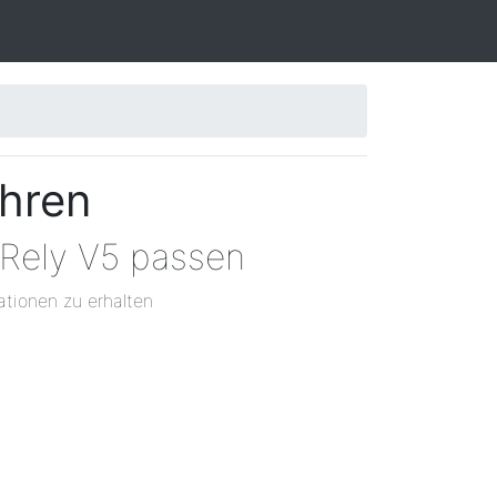
ahren
 Rely V5 passen
ationen zu erhalten