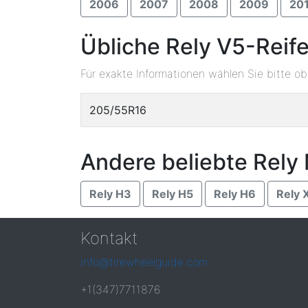
2006
2007
2008
2009
20
Übliche Rely V5-Reif
Für exakte Informationen wählen Sie bitte o
205/55R16
Andere beliebte Rely
Rely H3
Rely H5
Rely H6
Rely 
Kontakt
info@tirewheelguide.com
+1(347)7711876