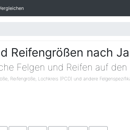
Vergleichen
nd Reifengrößen nach J
lche Felgen und Reifen auf den
öße, Reifengröße, Lochkreis (PCD) und andere Felgenspezifik