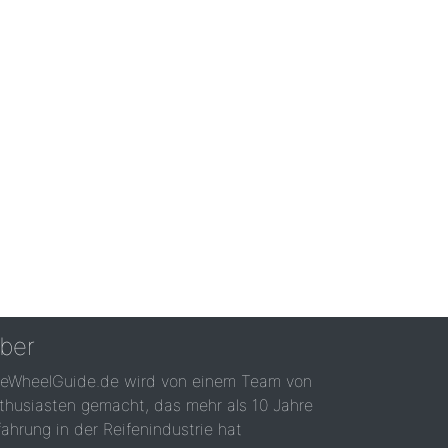
ber
reWheelGuide.de wird von einem Team von
thusiasten gemacht, das mehr als 10 Jahre
fahrung in der Reifenindustrie hat