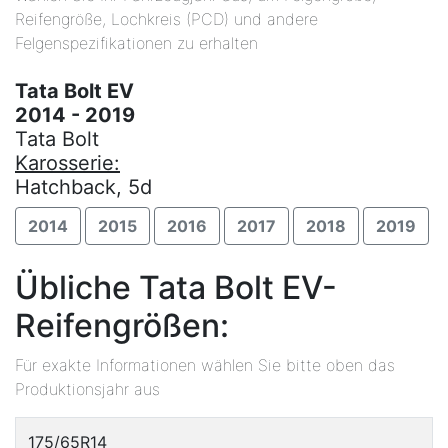
Reifengröße, Lochkreis (PCD) und andere
Felgenspezifikationen zu erhalten
Tata Bolt EV
2014 - 2019
Tata Bolt
Karosserie:
Hatchback, 5d
2014
2015
2016
2017
2018
2019
Übliche Tata Bolt EV-
Reifengrößen:
Für exakte Informationen wählen Sie bitte oben das
Produktionsjahr aus
175/65R14