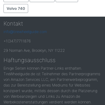
Volvo 740
Kontakt
info@tirewheelguide.com
+1(347)7711876
29 Norman Ave, Brooklyn, NY 11222
Haftungsausschluss
Einige Seiten können Partner-Links enthalten.
TireWheelguide.de ist Teilnehmer des Partnerprogramms
von Amazon Services LLC, ein Partnerwerbeprogramm,
das zur Bereitstellung eines Mediums für Websites
konzipiert wurde, mittels dessen durch die Platzierung
von Werbeanzeigen und Links zu Amazon.de
Werbekostenerstattungen verdient werden können.