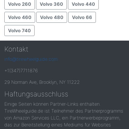
Volvo 260
Volvo 360
Volvo 440
Volvo 460
Volvo 480
Volvo 66
Volvo 740
Kontakt
info@tirewheelguide.com
+1(347)7711876
29 Norman Ave, Brooklyn, NY 11222
Haftungsausschluss
Einige Seiten können Partner-Links enthalten.
TireWheelguide.de ist Teilnehmer des Partnerprogramms
von Amazon Services LLC, ein Partnerwerbeprogramm,
das zur Bereitstellung eines Mediums für Websites