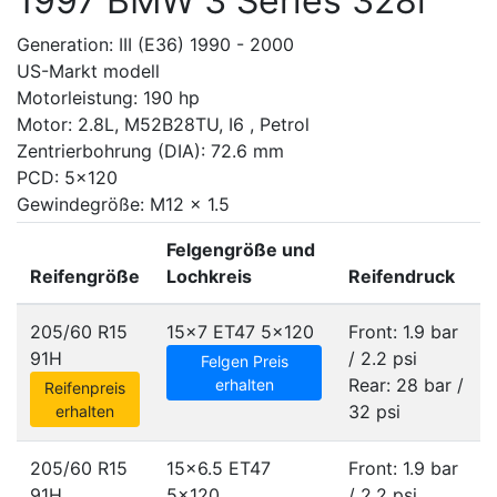
1997 BMW 3 Series 328i
Generation: III (E36) 1990 - 2000
US-Markt modell
Motorleistung: 190 hp
Motor: 2.8L, M52B28TU, I6 , Petrol
Zentrierbohrung (DIA): 72.6 mm
PCD: 5x120
Gewindegröße: M12 x 1.5
Felgengröße und
Reifengröße
Lochkreis
Reifendruck
205/60 R15
15x7 ET47
5x120
Front: 1.9 bar
91H
/ 2.2 psi
Felgen Preis
Rear: 28 bar /
erhalten
Reifenpreis
32 psi
erhalten
205/60 R15
15x6.5 ET47
Front: 1.9 bar
91H
5x120
/ 2.2 psi