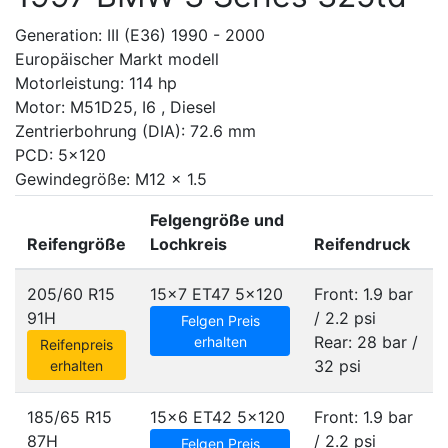
Generation: III (E36) 1990 - 2000
Europäischer Markt modell
Motorleistung: 114 hp
Motor: M51D25, I6 , Diesel
Zentrierbohrung (DIA): 72.6 mm
PCD: 5x120
Gewindegröße: M12 x 1.5
Felgengröße und
Reifengröße
Lochkreis
Reifendruck
205/60 R15
15x7 ET47
5x120
Front: 1.9 bar
91H
/ 2.2 psi
Felgen Preis
Rear: 28 bar /
erhalten
Reifenpreis
32 psi
erhalten
185/65 R15
15x6 ET42
5x120
Front: 1.9 bar
87H
/ 2.2 psi
Felgen Preis