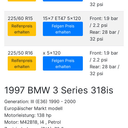
32 psi
225/60 R15
15x7 ET47
5x120
Front: 1.9 bar
/ 2.2 psi
Reifenpreis
Felgen Preis
Rear: 28 bar /
erhalten
erhalten
32 psi
225/50 R16
x
5x120
Front: 1.9 bar
/ 2.2 psi
Reifenpreis
Felgen Preis
Rear: 28 bar /
erhalten
erhalten
32 psi
1997 BMW 3 Series 318is
Generation: III (E36) 1990 - 2000
Europäischer Markt modell
Motorleistung: 138 hp
Motor: M42B18, I4 , Petrol