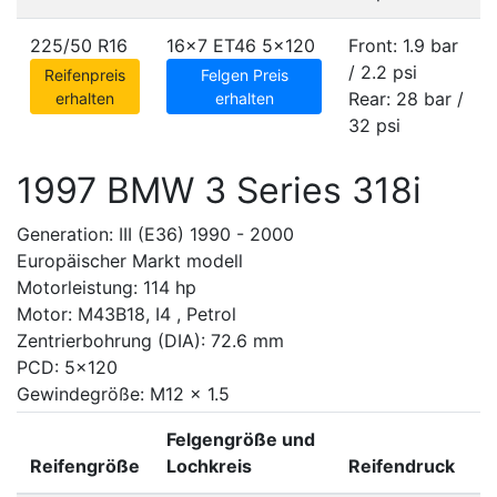
225/50 R16
16x7 ET46
5x120
Front: 1.9 bar
/ 2.2 psi
Reifenpreis
Felgen Preis
Rear: 28 bar /
erhalten
erhalten
32 psi
1997 BMW 3 Series 318i
Generation: III (E36) 1990 - 2000
Europäischer Markt modell
Motorleistung: 114 hp
Motor: M43B18, I4 , Petrol
Zentrierbohrung (DIA): 72.6 mm
PCD: 5x120
Gewindegröße: M12 x 1.5
Felgengröße und
Reifengröße
Lochkreis
Reifendruck