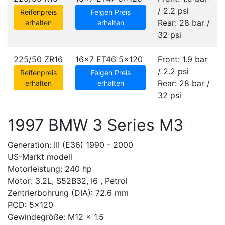
/ 2.2 psi
Reifenpreis
Felgen Preis
Rear: 28 bar /
erhalten
erhalten
32 psi
225/50 ZR16
16x7 ET46
5x120
Front: 1.9 bar
/ 2.2 psi
Reifenpreis
Felgen Preis
Rear: 28 bar /
erhalten
erhalten
32 psi
1997 BMW 3 Series M3
Generation: III (E36) 1990 - 2000
US-Markt modell
Motorleistung: 240 hp
Motor: 3.2L, S52B32, I6 , Petrol
Zentrierbohrung (DIA): 72.6 mm
PCD: 5x120
Gewindegröße: M12 x 1.5