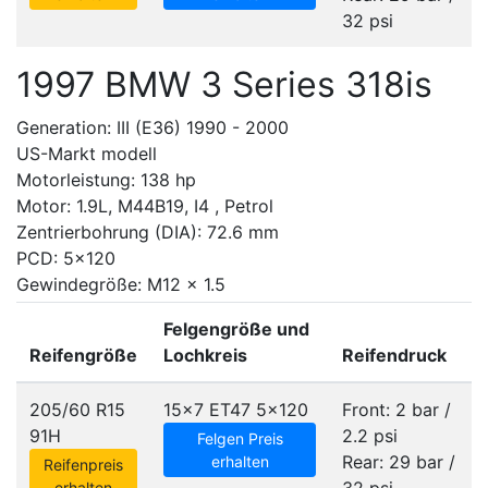
32 psi
1997 BMW 3 Series 318is
Generation: III (E36) 1990 - 2000
US-Markt modell
Motorleistung: 138 hp
Motor: 1.9L, M44B19, I4 , Petrol
Zentrierbohrung (DIA): 72.6 mm
PCD: 5x120
Gewindegröße: M12 x 1.5
Felgengröße und
Reifengröße
Lochkreis
Reifendruck
205/60 R15
15x7 ET47
5x120
Front: 2 bar /
91H
2.2 psi
Felgen Preis
Rear: 29 bar /
erhalten
Reifenpreis
erhalten