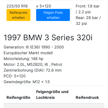
225/50 R16
x
5x120
Front: 1.9 bar
/ 2.2 psi
Reifenpreis
Felgen Preis
Rear: 28 bar /
erhalten
erhalten
32 psi
1997 BMW 3 Series 320i
Generation: III (E36) 1990 - 2000
Europäischer Markt modell
Motorleistung: 148 hp
Motor: 2.0L, M52B20, I6 , Petrol
Zentrierbohrung (DIA): 72.6 mm
PCD: 5x120
Gewindegröße: M12 x 1.5
Felgengröße und
Reifengröße
Lochkreis
Reifendruck