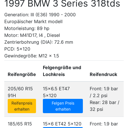
1997 BMW 3 Series 318tds
Generation: III (E36) 1990 - 2000
Europäischer Markt modell
Motorleistung: 89 hp
Motor: M41D17, I4 , Diesel
Zentrierbohrung (DIA): 72.6 mm
PCD: 5x120
Gewindegröße: M12 x 1.5
Felgengröße und
Reifengröße
Lochkreis
Reifendruck
205/60 R15
15x6.5 ET47
Front: 1.9 bar
91H
5x120
/ 2.2 psi
Rear: 28 bar /
Reifenpreis
Felgen Preis
32 psi
erhalten
erhalten
185/65 R15
15x6 ET42
5x120
Front: 1.9 bar