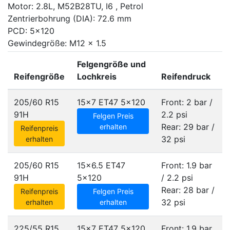
Motor: 2.8L, M52B28TU, I6 , Petrol
Zentrierbohrung (DIA): 72.6 mm
PCD: 5x120
Gewindegröße: M12 x 1.5
Felgengröße und
Reifengröße
Lochkreis
Reifendruck
205/60 R15
15x7 ET47
5x120
Front: 2 bar /
91H
2.2 psi
Felgen Preis
Rear: 29 bar /
erhalten
Reifenpreis
32 psi
erhalten
205/60 R15
15x6.5 ET47
Front: 1.9 bar
91H
5x120
/ 2.2 psi
Rear: 28 bar /
Reifenpreis
Felgen Preis
32 psi
erhalten
erhalten
225/55 R15
15x7 ET47
5x120
Front: 1.9 bar