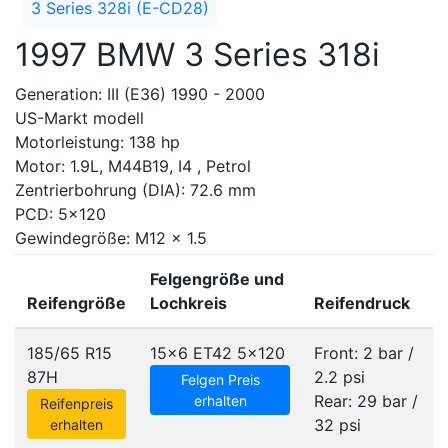
3 Series 328i (E-CD28)
1997 BMW 3 Series 318i
Generation: III (E36) 1990 - 2000
US-Markt modell
Motorleistung: 138 hp
Motor: 1.9L, M44B19, I4 , Petrol
Zentrierbohrung (DIA): 72.6 mm
PCD: 5x120
Gewindegröße: M12 x 1.5
Felgengröße und
Reifengröße
Lochkreis
Reifendruck
185/65 R15
15x6 ET42
5x120
Front: 2 bar /
87H
2.2 psi
Felgen Preis
Rear: 29 bar /
erhalten
Reifenpreis
32 psi
erhalten