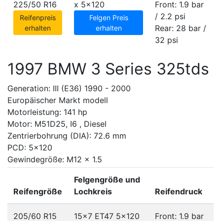
225/50 R16
x
5x120
Front: 1.9 bar
/ 2.2 psi
Reifenpreis
Felgen Preis
Rear: 28 bar /
erhalten
erhalten
32 psi
1997 BMW 3 Series 325tds
Generation: III (E36) 1990 - 2000
Europäischer Markt modell
Motorleistung: 141 hp
Motor: M51D25, I6 , Diesel
Zentrierbohrung (DIA): 72.6 mm
PCD: 5x120
Gewindegröße: M12 x 1.5
Felgengröße und
Reifengröße
Lochkreis
Reifendruck
205/60 R15
15x7 ET47
5x120
Front: 1.9 bar