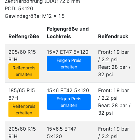
Zentrierbohrung (DIA): 72.6 mm
PCD: 5x120
Gewindegröße: M12 x 1.5
Felgengröße und
Reifengröße
Lochkreis
Reifendruck
205/60 R15
15x7 ET47
5x120
Front: 1.9 bar
91H
/ 2.2 psi
Felgen Preis
Rear: 28 bar /
erhalten
Reifenpreis
32 psi
erhalten
185/65 R15
15x6 ET42
5x120
Front: 1.9 bar
87H
/ 2.2 psi
Felgen Preis
Rear: 28 bar /
erhalten
Reifenpreis
32 psi
erhalten
205/60 R15
15x6.5 ET47
Front: 1.9 bar
91H
5x120
/ 2.2 psi