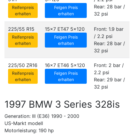
Rear: 28 bar /
Reifenpreis
Felgen Preis
32 psi
erhalten
erhalten
225/55 R15
15x7 ET47
5x120
Front: 1.9 bar
/ 2.2 psi
Reifenpreis
Felgen Preis
Rear: 28 bar /
erhalten
erhalten
32 psi
225/50 ZR16
16x7 ET46
5x120
Front: 2 bar /
2.2 psi
Reifenpreis
Felgen Preis
Rear: 29 bar /
erhalten
erhalten
32 psi
1997 BMW 3 Series 328is
Generation: III (E36) 1990 - 2000
US-Markt modell
Motorleistung: 190 hp