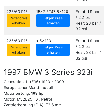
225/60 R15
15x7 ET47
5x120
Front: 1.9 bar
/ 2.2 psi
Reifenpreis
Felgen Preis
Rear: 28 bar /
erhalten
erhalten
32 psi
225/50 R16
x
5x120
Front: 1.9 bar
/ 2.2 psi
Reifenpreis
Felgen Preis
Rear: 28 bar /
erhalten
erhalten
32 psi
1997 BMW 3 Series 323i
Generation: III (E36) 1990 - 2000
Europäischer Markt modell
Motorleistung: 168 hp
Motor: M52B25, I6 , Petrol
Zentrierbohrung (DIA): 72.6 mm