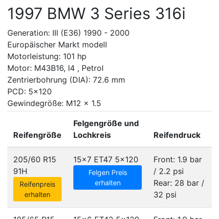
1997 BMW 3 Series 316i
Generation: III (E36) 1990 - 2000
Europäischer Markt modell
Motorleistung: 101 hp
Motor: M43B16, I4 , Petrol
Zentrierbohrung (DIA): 72.6 mm
PCD: 5x120
Gewindegröße: M12 x 1.5
Felgengröße und
Reifengröße
Lochkreis
Reifendruck
205/60 R15
15x7 ET47
5x120
Front: 1.9 bar
91H
/ 2.2 psi
Felgen Preis
Rear: 28 bar /
erhalten
Reifenpreis
32 psi
erhalten