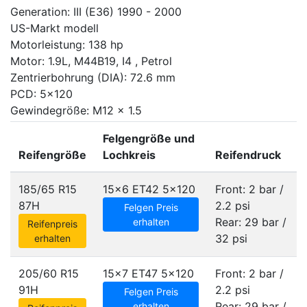
Generation: III (E36) 1990 - 2000
US-Markt modell
Motorleistung: 138 hp
Motor: 1.9L, M44B19, I4 , Petrol
Zentrierbohrung (DIA): 72.6 mm
PCD: 5x120
Gewindegröße: M12 x 1.5
Felgengröße und
Reifengröße
Lochkreis
Reifendruck
185/65 R15
15x6 ET42
5x120
Front: 2 bar /
87H
2.2 psi
Felgen Preis
Rear: 29 bar /
erhalten
Reifenpreis
32 psi
erhalten
205/60 R15
15x7 ET47
5x120
Front: 2 bar /
91H
2.2 psi
Felgen Preis
Rear: 29 bar /
erhalten