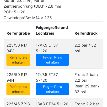
Motor: 2.0L, I4 , Petrol
Zentrierbohrung (DIA): 72.6 mm
PCD: 5x120
Gewindegröße: M14 x 1.25
Felgengröße und
Reifengröße
Lochkreis
Reifendruck
225/50 R17
17x7.5 ET37
2.2 bar / 32
94V
5x120
psi
Reifenpreis
Felgen Preis
erhalten
erhalten
225/50 R17
17x7.5 ET37
Front: 2 bar /
94H
5x120
2.2 psi
Rear: 29 bar /
Reifenpreis
Felgen Preis
32 psi
erhalten
erhalten
225/45 ZR18
18x8 ET34
5x120
Front: 2.2 bar