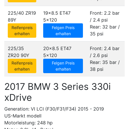
225/40 ZR19
19x8.5 ET47
Front: 2.2 bar
89Y
5x120
/ 2.4 psi
Rear: 32 bar /
Reifenpreis
Felgen Preis
35 psi
erhalten
erhalten
225/35
20x8.5 ET47
Front: 2.4 bar
ZR20 90Y
5x120
/ 2.6 psi
Rear: 35 bar /
Reifenpreis
Felgen Preis
38 psi
erhalten
erhalten
2017 BMW 3 Series 330i
xDrive
Generation: VI LCI (F30/F31/F34) 2015 - 2019
US-Markt modell
Motorleistung: 248 hp