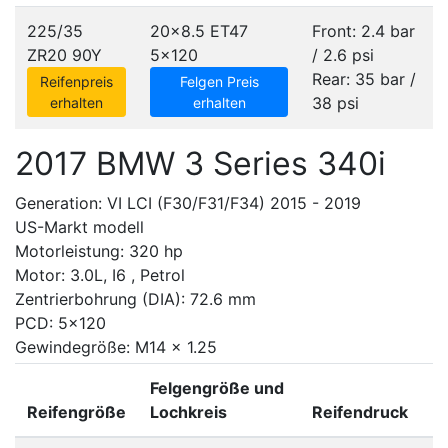
225/35
20x8.5 ET47
Front: 2.4 bar
ZR20 90Y
5x120
/ 2.6 psi
Rear: 35 bar /
Reifenpreis
Felgen Preis
38 psi
erhalten
erhalten
2017 BMW 3 Series 340i
Generation: VI LCI (F30/F31/F34) 2015 - 2019
US-Markt modell
Motorleistung: 320 hp
Motor: 3.0L, I6 , Petrol
Zentrierbohrung (DIA): 72.6 mm
PCD: 5x120
Gewindegröße: M14 x 1.25
Felgengröße und
Reifengröße
Lochkreis
Reifendruck