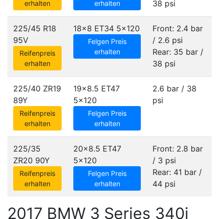
38 psi
erhalten
erhalten
225/45 R18
18x8 ET34
5x120
Front: 2.4 bar
95V
/ 2.6 psi
Felgen Preis
Rear: 35 bar /
erhalten
Reifenpreis
38 psi
erhalten
225/40 ZR19
19x8.5 ET47
2.6 bar / 38
89Y
5x120
psi
Reifenpreis
Felgen Preis
erhalten
erhalten
225/35
20x8.5 ET47
Front: 2.8 bar
ZR20 90Y
5x120
/ 3 psi
Rear: 41 bar /
Reifenpreis
Felgen Preis
44 psi
erhalten
erhalten
2017 BMW 3 Series 340i