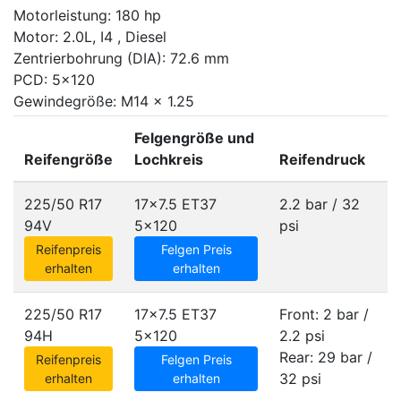
Motorleistung: 180 hp
Motor: 2.0L, I4 , Diesel
Zentrierbohrung (DIA): 72.6 mm
PCD: 5x120
Gewindegröße: M14 x 1.25
Felgengröße und
Reifengröße
Lochkreis
Reifendruck
225/50 R17
17x7.5 ET37
2.2 bar / 32
94V
5x120
psi
Reifenpreis
Felgen Preis
erhalten
erhalten
225/50 R17
17x7.5 ET37
Front: 2 bar /
94H
5x120
2.2 psi
Rear: 29 bar /
Reifenpreis
Felgen Preis
32 psi
erhalten
erhalten