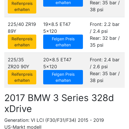
Rear: 35 bar /
erhalten
Reifenpreis
38 psi
erhalten
225/40 ZR19
19x8.5 ET47
Front: 2.2 bar
89Y
5x120
/ 2.4 psi
Rear: 32 bar /
Reifenpreis
Felgen Preis
35 psi
erhalten
erhalten
225/35
20x8.5 ET47
Front: 2.4 bar
ZR20 90Y
5x120
/ 2.6 psi
Rear: 35 bar /
Reifenpreis
Felgen Preis
38 psi
erhalten
erhalten
2017 BMW 3 Series 328d
xDrive
Generation: VI LCI (F30/F31/F34) 2015 - 2019
US-Markt modell