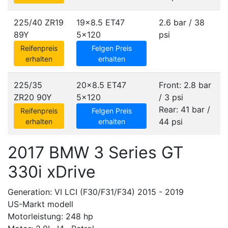
225/40 ZR19
19x8.5 ET47
2.6 bar / 38
89Y
5x120
psi
Reifenpreis
Felgen Preis
erhalten
erhalten
225/35
20x8.5 ET47
Front: 2.8 bar
ZR20 90Y
5x120
/ 3 psi
Rear: 41 bar /
Reifenpreis
Felgen Preis
44 psi
erhalten
erhalten
2017 BMW 3 Series GT
330i xDrive
Generation: VI LCI (F30/F31/F34) 2015 - 2019
US-Markt modell
Motorleistung: 248 hp