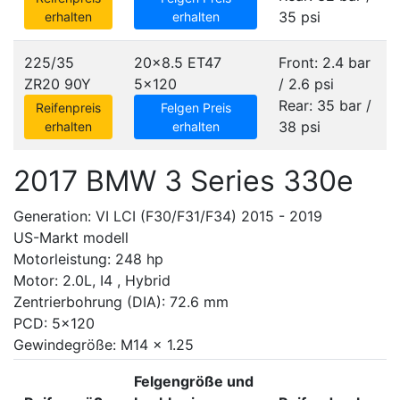
35 psi
erhalten
erhalten
225/35
20x8.5 ET47
Front: 2.4 bar
ZR20 90Y
5x120
/ 2.6 psi
Rear: 35 bar /
Reifenpreis
Felgen Preis
38 psi
erhalten
erhalten
2017 BMW 3 Series 330e
Generation: VI LCI (F30/F31/F34) 2015 - 2019
US-Markt modell
Motorleistung: 248 hp
Motor: 2.0L, I4 , Hybrid
Zentrierbohrung (DIA): 72.6 mm
PCD: 5x120
Gewindegröße: M14 x 1.25
Felgengröße und