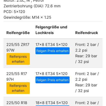
Motor: 2.0L, I4 , Petrol
Zentrierbohrung (DIA): 72.6 mm
PCD: 5x120
Gewindegröße: M14 x 1.25
Felgengröße und
Reifengröße
Lochkreis
Reifendruck
225/55 ZR17
17x8 ET34
5x120
Front: 2 bar /
97W
2.2 psi
Felgen Preis erhalten
Rear: 29 bar
Reifenpreis
/ 32 psi
erhalten
225/55 R17
17x8 ET34
5x120
Front: 2 bar /
97H
2.2 psi
Felgen Preis erhalten
Rear: 29 bar
Reifenpreis
/ 32 psi
erhalten
225/50 R18
18x8 ET34
5x120
Front: 2 bar /