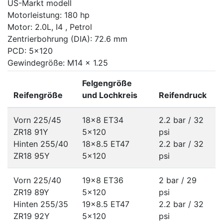
US-Markt modell
Motorleistung: 180 hp
Motor: 2.0L, I4 , Petrol
Zentrierbohrung (DIA): 72.6 mm
PCD: 5x120
Gewindegröße: M14 x 1.25
Felgengröße
Reifengröße
und Lochkreis
Reifendruck
Vorn 225/45
18x8 ET34
2.2 bar / 32
ZR18 91Y
5x120
psi
Hinten 255/40
18x8.5 ET47
2.2 bar / 32
ZR18 95Y
5x120
psi
Vorn 225/40
19x8 ET36
2 bar / 29
ZR19 89Y
5x120
psi
Hinten 255/35
19x8.5 ET47
2.2 bar / 32
ZR19 92Y
5x120
psi