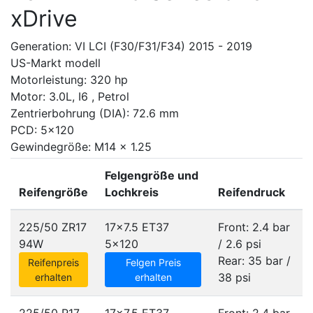
xDrive
Generation: VI LCI (F30/F31/F34) 2015 - 2019
US-Markt modell
Motorleistung: 320 hp
Motor: 3.0L, I6 , Petrol
Zentrierbohrung (DIA): 72.6 mm
PCD: 5x120
Gewindegröße: M14 x 1.25
Felgengröße und
Reifengröße
Lochkreis
Reifendruck
225/50 ZR17
17x7.5 ET37
Front: 2.4 bar
94W
5x120
/ 2.6 psi
Rear: 35 bar /
Reifenpreis
Felgen Preis
38 psi
erhalten
erhalten