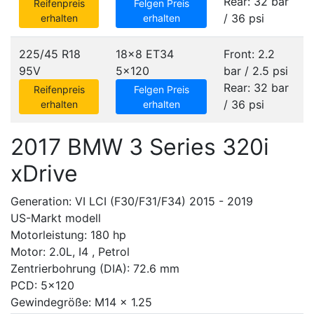
Rear: 32 bar
Reifenpreis
Felgen Preis
/ 36 psi
erhalten
erhalten
225/45 R18
18x8 ET34
Front: 2.2
95V
5x120
bar / 2.5 psi
Rear: 32 bar
Reifenpreis
Felgen Preis
/ 36 psi
erhalten
erhalten
2017 BMW 3 Series 320i
xDrive
Generation: VI LCI (F30/F31/F34) 2015 - 2019
US-Markt modell
Motorleistung: 180 hp
Motor: 2.0L, I4 , Petrol
Zentrierbohrung (DIA): 72.6 mm
PCD: 5x120
Gewindegröße: M14 x 1.25