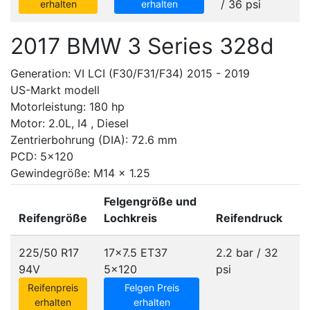
/ 36 psi
erhalten
erhalten
2017 BMW 3 Series 328d
Generation: VI LCI (F30/F31/F34) 2015 - 2019
US-Markt modell
Motorleistung: 180 hp
Motor: 2.0L, I4 , Diesel
Zentrierbohrung (DIA): 72.6 mm
PCD: 5x120
Gewindegröße: M14 x 1.25
Felgengröße und
Reifengröße
Lochkreis
Reifendruck
225/50 R17
17x7.5 ET37
2.2 bar / 32
94V
5x120
psi
Reifenpreis
Felgen Preis
erhalten
erhalten