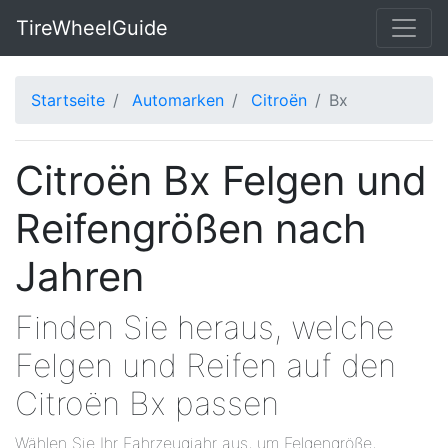
TireWheelGuide
Startseite
Automarken
Citroën
Bx
Citroën Bx Felgen und
Reifengrößen nach
Jahren
Finden Sie heraus, welche
Felgen und Reifen auf den
Citroën Bx passen
Wählen Sie Ihr Fahrzeugjahr aus, um Felgengröße,