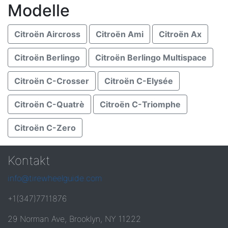
Modelle
Citroën Aircross
Citroën Ami
Citroën Ax
Citroën Berlingo
Citroën Berlingo Multispace
Citroën C-Crosser
Citroën C-Elysée
Citroën C-Quatrè
Citroën C-Triomphe
Citroën C-Zero
Kontakt
info@tirewheelguide.com
+1(347)7711876
29 Norman Ave, Brooklyn, NY 11222