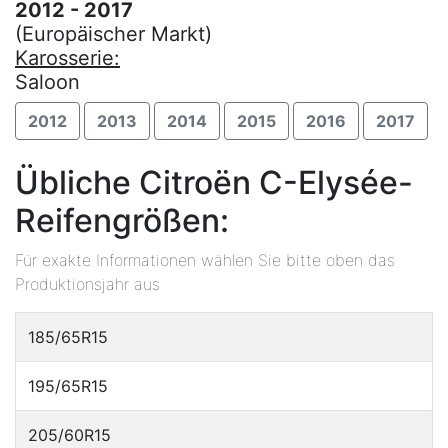
2012 - 2017
(Europäischer Markt)
Karosserie:
Saloon
2012
2013
2014
2015
2016
2017
Übliche Citroën C-Elysée-
Reifengrößen:
Für exakte Informationen wählen Sie bitte oben das
Produktionsjahr aus
185/65R15
195/65R15
205/60R15