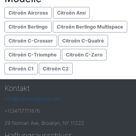
Citroën Aircross
Citroën Ami
Citroën Berlingo
Citroën Berlingo Multispace
Citroën C-Crosser
Citroën C-Quatrè
Citroën C-Triomphe
Citroën C-Zero
Citroën C1
Citroën C2
Kontakt
info@tirewheelguide.com
+1(347)7711876
29 Norman Ave, Brooklyn, NY 11222
Haftungsausschluss