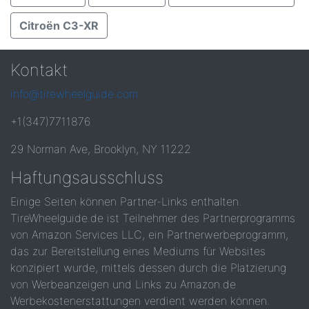
Citroën C3-XR
Kontakt
info@tirewheelguide.com
+1(347)7711876
29 Norman Ave, Brooklyn, NY 11222
Haftungsausschluss
Einige Seiten können Partner-Links enthalten.
TireWheelguide.de ist Teilnehmer des Partnerprogramms
von Amazon Services LLC, ein Partnerwerbeprogramm,
das zur Bereitstellung eines Mediums für Websites
konzipiert wurde, mittels dessen durch die Platzierung
von Werbeanzeigen und Links zu Amazon.de
Werbekostenerstattungen verdient werden können.