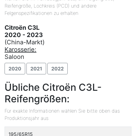
Reifengröße, Lochkreis (PCD) und andere
Felgenspezifikationen zu erhalten
Citroën C3L
2020 - 2023
(China-Markt)
Karosserie:
Saloon
2020
2021
2022
Übliche Citroën C3L-
Reifengrößen:
Für exakte Informationen wählen Sie bitte oben das
Produktionsjahr aus
195/65R15