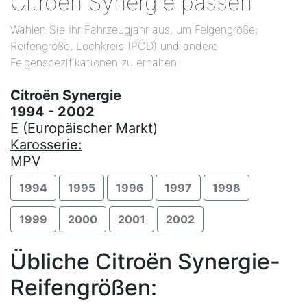
Citroën Synergie passen
Wählen Sie Ihr Fahrzeugjahr aus, um Felgengröße,
Reifengröße, Lochkreis (PCD) und andere
Felgenspezifikationen zu erhalten
Citroën Synergie
1994 - 2002
E (Europäischer Markt)
Karosserie:
MPV
1994
1995
1996
1997
1998
1999
2000
2001
2002
Übliche Citroën Synergie-
Reifengrößen: