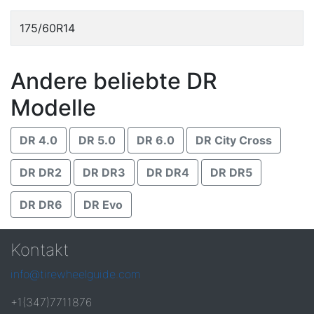
175/60R14
Andere beliebte DR
Modelle
DR 4.0
DR 5.0
DR 6.0
DR City Cross
DR DR2
DR DR3
DR DR4
DR DR5
DR DR6
DR Evo
Kontakt
info@tirewheelguide.com
+1(347)7711876