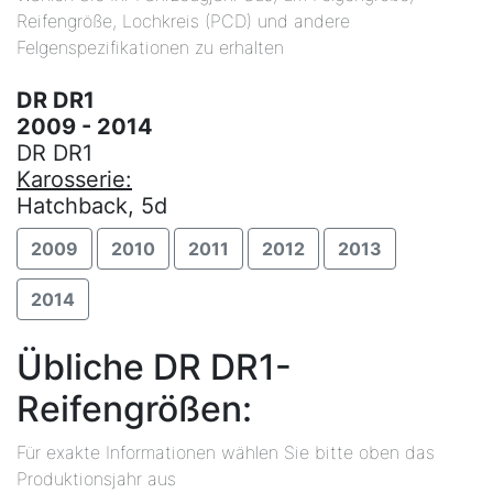
Reifengröße, Lochkreis (PCD) und andere
Felgenspezifikationen zu erhalten
DR DR1
2009 - 2014
DR DR1
Karosserie:
Hatchback, 5d
2009
2010
2011
2012
2013
2014
Übliche DR DR1-
Reifengrößen:
Für exakte Informationen wählen Sie bitte oben das
Produktionsjahr aus