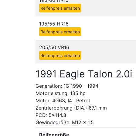
195/60 HR15
Reifenpreis erhalten
195/55 HR16
Reifenpreis erhalten
205/50 VR16
Reifenpreis erhalten
1991 Eagle Talon 2.0i
Generation: 1G 1990 - 1994
Motorleistung: 135 hp
Motor: 4G63, I4 , Petrol
Zentrierbohrung (DIA): 67.1 mm
PCD: 5x114.3
Gewindegröße: M12 x 1.5
Reifengröße