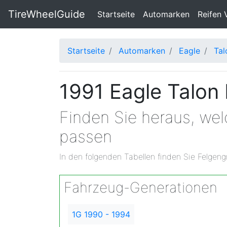
TireWheelGuide
(current)
Startseite
Automarken
Reifen 
Startseite
Automarken
Eagle
Tal
1991 Eagle Talon
Finden Sie heraus, wel
passen
In den folgenden Tabellen finden Sie Felgeng
Fahrzeug-Generationen
1G 1990 - 1994