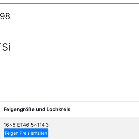
998
TSi
Felgengröße und Lochkreis
16x6 ET46
5x114.3
Felgen Preis erhalten