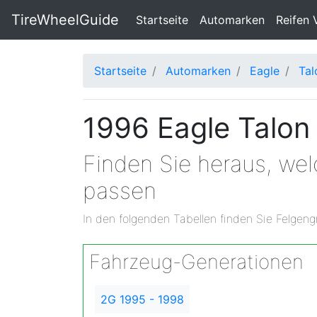
TireWheelGuide
(current)
Startseite
Automarken
Reifen 
Startseite
Automarken
Eagle
Tal
1996 Eagle Talon
Finden Sie heraus, we
passen
In den folgenden Tabellen finden Sie Felgeng
Fahrzeug-Generationen
2G 1995 - 1998