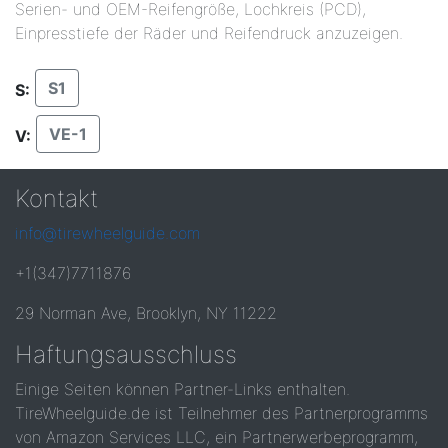
Serien- und OEM-Reifengröße, Lochkreis (PCD),
Einpresstiefe der Räder und Reifendruck anzuzeigen.
S1
S:
VE-1
V:
Kontakt
info@tirewheelguide.com
+1(347)7711876
29 Norman Ave, Brooklyn, NY 11222
Haftungsausschluss
Einige Seiten können Partner-Links enthalten.
TireWheelguide.de ist Teilnehmer des Partnerprogramms
von Amazon Services LLC, ein Partnerwerbeprogramm,