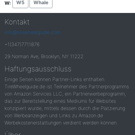
W5
Whale
W:
Kontakt
info@tirewheelguide.com
+1(347)7711876
29 Norman Ave, Brooklyn, NY 11222
Haftungsausschluss
Einige Seiten können Partner-Links enthalten.
TireWheelguide.de ist Teilnehmer des Partnerprogramms
von Amazon Services LLC, ein Partnerwerbeprogramm,
das zur Bereitstellung eines Mediums für Websites
konzipiert wurde, mittels dessen durch die Platzierung
von Werbeanzeigen und Links zu Amazon.de
Werbekostenerstattungen verdient werden können.