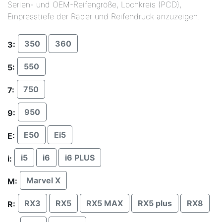
Serien- und OEM-Reifengröße, Lochkreis (PCD),
Einpresstiefe der Räder und Reifendruck anzuzeigen.
350
360
3:
550
5:
750
7:
950
9:
E50
Ei5
E:
i5
i6
i6 PLUS
i:
Marvel X
M:
RX3
RX5
RX5 MAX
RX5 plus
RX8
R: