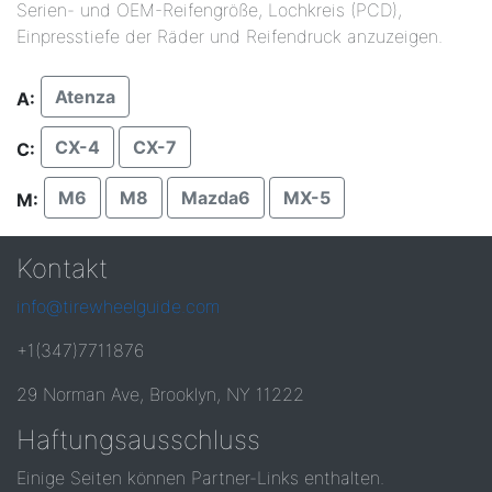
Serien- und OEM-Reifengröße, Lochkreis (PCD),
Einpresstiefe der Räder und Reifendruck anzuzeigen.
Atenza
A:
CX-4
CX-7
C:
M6
M8
Mazda6
MX-5
M:
Kontakt
info@tirewheelguide.com
+1(347)7711876
29 Norman Ave, Brooklyn, NY 11222
Haftungsausschluss
Einige Seiten können Partner-Links enthalten.