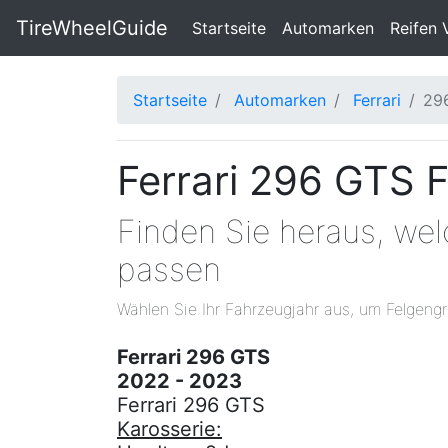
TireWheelGuide
(current)
Startseite
Automarken
Reifen 
Startseite
Automarken
Ferrari
29
Ferrari 296 GTS 
Finden Sie heraus, wel
passen
Wählen Sie Ihr Fahrzeugjahr aus, um Felgengr
Ferrari 296 GTS
2022 - 2023
Ferrari 296 GTS
Karosserie: