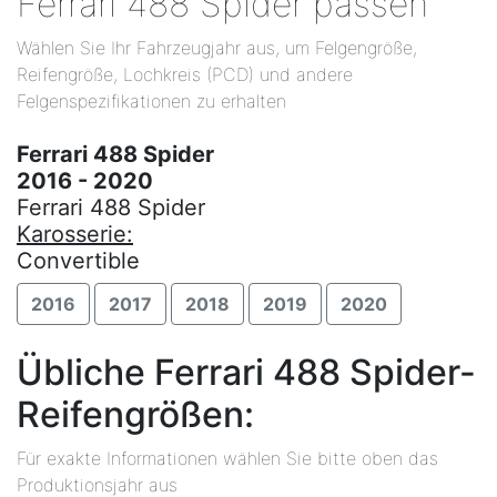
Ferrari 488 Spider passen
Wählen Sie Ihr Fahrzeugjahr aus, um Felgengröße,
Reifengröße, Lochkreis (PCD) und andere
Felgenspezifikationen zu erhalten
Ferrari 488 Spider
2016 - 2020
Ferrari 488 Spider
Karosserie:
Convertible
2016
2017
2018
2019
2020
Übliche Ferrari 488 Spider-
Reifengrößen:
Für exakte Informationen wählen Sie bitte oben das
Produktionsjahr aus