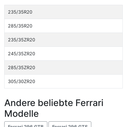
235/35R20
285/35R20
235/35ZR20
245/35ZR20
285/35ZR20
305/30ZR20
Andere beliebte Ferrari
Modelle
Ferrari 296 GTB
Ferrari 296 GTS