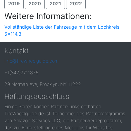
2019
2020
2021
2022
Weitere Informationen:
Vollständige Liste der Fahrzeuge mit dem Lochkreis
5x114.3
Kontakt
info@tirewheelguide.com
+1(347)7711876
29 Norman Ave, Brooklyn, NY 11222
Haftungsausschluss
Einige Seiten können Partner-Links enthalten.
TireWheelguide.de ist Teilnehmer des Partnerprogramms
von Amazon Services LLC, ein Partnerwerbeprogramm,
das zur Bereitstellung eines Mediums für Websites