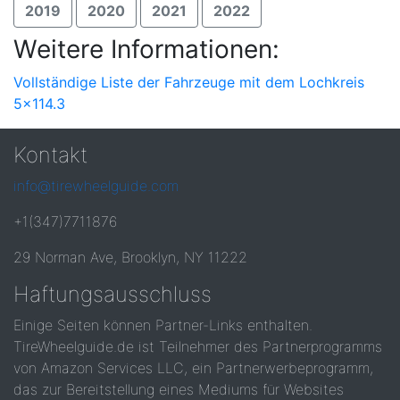
2019
2020
2021
2022
Weitere Informationen:
Vollständige Liste der Fahrzeuge mit dem Lochkreis
5x114.3
Kontakt
info@tirewheelguide.com
+1(347)7711876
29 Norman Ave, Brooklyn, NY 11222
Haftungsausschluss
Einige Seiten können Partner-Links enthalten.
TireWheelguide.de ist Teilnehmer des Partnerprogramms
von Amazon Services LLC, ein Partnerwerbeprogramm,
das zur Bereitstellung eines Mediums für Websites