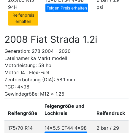
205/65 R15
15x6 ET34
4x98
2 bar / 29
94H
psi
Felgen Preis erhalten
Reifenpreis
erhalten
2008 Fiat Strada 1.2i
Generation: 278 2004 - 2020
Lateinamerika Markt modell
Motorleistung: 59 hp
Motor: I4 , Flex-Fuel
Zentrierbohrung (DIA): 58.1 mm
PCD: 4x98
Gewindegröße: M12 x 1.25
Felgengröße und
Reifengröße
Lochkreis
Reifendruck
175/70 R14
14x5.5 ET44
4x98
2 bar / 29