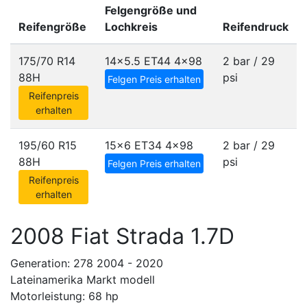
Felgengröße und
Reifengröße
Lochkreis
Reifendruck
175/70 R14
14x5.5 ET44
4x98
2 bar / 29
88H
psi
Felgen Preis erhalten
Reifenpreis
erhalten
195/60 R15
15x6 ET34
4x98
2 bar / 29
88H
psi
Felgen Preis erhalten
Reifenpreis
erhalten
2008 Fiat Strada 1.7D
Generation: 278 2004 - 2020
Lateinamerika Markt modell
Motorleistung: 68 hp