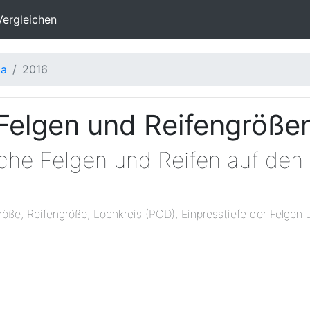
Vergleichen
da
2016
 Felgen und Reifengröße
che Felgen und Reifen auf den 
röße, Reifengröße, Lochkreis (PCD), Einpresstiefe der Felgen 