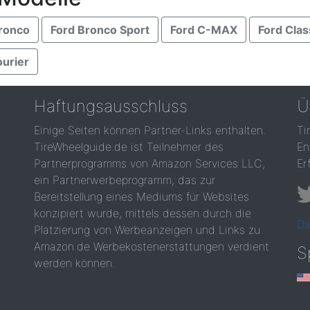
ronco
Ford Bronco Sport
Ford C-MAX
Ford Clas
ourier
Haftungsausschluss
Ü
Einige Seiten können Partner-Links enthalten.
Ti
TireWheelguide.de ist Teilnehmer des
En
Partnerprogramms von Amazon Services LLC,
Er
ein Partnerwerbeprogramm, das zur
Bereitstellung eines Mediums für Websites
konzipiert wurde, mittels dessen durch die
Da
Platzierung von Werbeanzeigen und Links zu
Amazon.de Werbekostenerstattungen verdient
S
werden können.