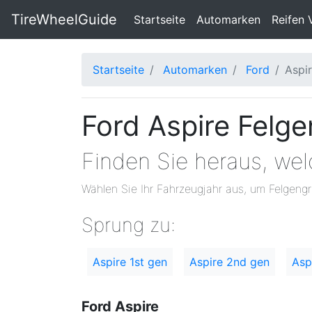
TireWheelGuide
(current)
Startseite
Automarken
Reifen 
Startseite
Automarken
Ford
Aspi
Ford Aspire Felg
Finden Sie heraus, we
Wählen Sie Ihr Fahrzeugjahr aus, um Felgengr
Sprung zu:
Aspire 1st gen
Aspire 2nd gen
Asp
Ford Aspire