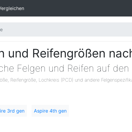
Vergleichen
re
en und Reifengrößen nac
lche Felgen und Reifen auf den
öße, Reifengröße, Lochkreis (PCD) und andere Felgenspezifik
ire 3rd gen
Aspire 4th gen