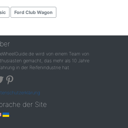
sic
Ford Club Wagon
ber
reWheelGuide.de wird von einem Team von
thusiasten gemacht, das mehr als 10 Jahre
fahrung in der Reifenindustrie hat
tenschutzerklärung
prache der Site