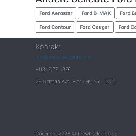
Ford Aerostar
Ford B-MAX
Ford B
Ford Contour
Ford Cougar
Ford C
Kontakt
info@tirewheelguide.com
+1(347)7711876
29 Norman Ave, Brooklyn, NY 11222
Copyright 2026 © tirewheelguide.de