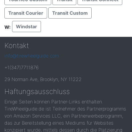
Transit Courier
Transit Custom
Windstar
W:
Kontakt
info@tirewheelguide.com
+1(347)7711876
29 Norman Ave, Brooklyn, NY 11222
Haftungsausschluss
Einige Seiten können Partner-Links enthalten.
TireWheelguide.de ist Teilnehmer des Partnerprogramms
von Amazon Services LLC, ein Partnerwerbeprogramm,
das zur Bereitstellung eines Mediums für Websites
konzipiert wurde, mittels dessen durch die Platzierung