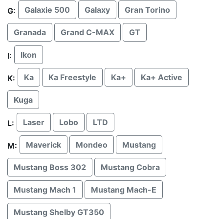
Galaxie 500
Galaxy
Gran Torino
G:
Granada
Grand C-MAX
GT
Ikon
I:
Ka
Ka Freestyle
Ka+
Ka+ Active
K:
Kuga
Laser
Lobo
LTD
L:
Maverick
Mondeo
Mustang
M:
Mustang Boss 302
Mustang Cobra
Mustang Mach 1
Mustang Mach-E
Mustang Shelby GT350