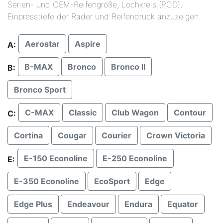
Serien- und OEM-Reifengröße, Lochkreis (PCD),
Einpresstiefe der Räder und Reifendruck anzuzeigen.
Aerostar
Aspire
A:
B-MAX
Bronco
Bronco II
B:
Bronco Sport
C-MAX
Classic
Club Wagon
Contour
C:
Cortina
Cougar
Courier
Crown Victoria
E-150 Econoline
E-250 Econoline
E:
E-350 Econoline
EcoSport
Edge
Edge Plus
Endeavour
Endura
Equator