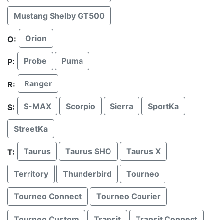
Mustang Shelby GT500
Orion
O:
Probe
Puma
P:
Ranger
R:
S-MAX
Scorpio
Sierra
SportKa
S:
StreetKa
Taurus
Taurus SHO
Taurus X
T:
Territory
Thunderbird
Tourneo
Tourneo Connect
Tourneo Courier
Tourneo Custom
Transit
Transit Connect