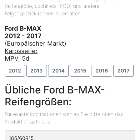
Reifengröße, Lochkreis (PCD) und andere
Felgenspezifikationen zu erhalten
Ford B-MAX
2012 - 2017
(Europäischer Markt)
Karosserie:
MPV, 5d
2012
2013
2014
2015
2016
2017
Übliche Ford B-MAX-
Reifengrößen:
Für exakte Informationen wählen Sie bitte oben das
Produktionsjahr aus
185/60R15