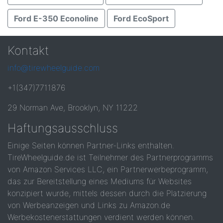
Ford E-350 Econoline
Ford EcoSport
Kontakt
info@tirewheelguide.com
+1(347)7711876
29 Norman Ave, Brooklyn, NY 11222
Haftungsausschluss
Einige Seiten können Partner-Links enthalten.
TireWheelguide.de ist Teilnehmer des Partnerprogramms
von Amazon Services LLC, ein Partnerwerbeprogramm,
das zur Bereitstellung eines Mediums für Websites
konzipiert wurde, mittels dessen durch die Platzierung
von Werbeanzeigen und Links zu Amazon.de
Werbekostenerstattungen verdient werden können.