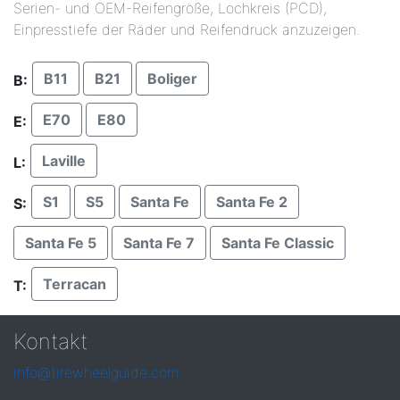
Serien- und OEM-Reifengröße, Lochkreis (PCD),
Einpresstiefe der Räder und Reifendruck anzuzeigen.
B11
B21
Boliger
B:
E70
E80
E:
Laville
L:
S1
S5
Santa Fe
Santa Fe 2
S:
Santa Fe 5
Santa Fe 7
Santa Fe Classic
Terracan
T:
Kontakt
info@tirewheelguide.com