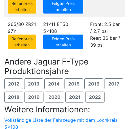
Reifenpreis
Felgen Preis
erhalten
erhalten
265/30 ZR21
21x11 ET50
Front: 2.5 bar
97Y
5x108
/ 2.7 psi
Rear: 36 bar /
Reifenpreis
Felgen Preis
39 psi
erhalten
erhalten
Andere Jaguar F-Type
Produktionsjahre
2012
2013
2014
2015
2016
2017
2018
2019
2020
2021
2022
Weitere Informationen:
Vollständige Liste der Fahrzeuge mit dem Lochkreis
5x108