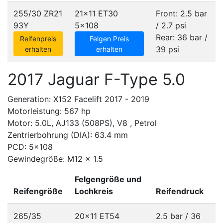
255/30 ZR21
21x11 ET30
Front: 2.5 bar
93Y
5x108
/ 2.7 psi
Rear: 36 bar /
Reifenpreis
Felgen Preis
39 psi
erhalten
erhalten
2017 Jaguar F-Type 5.0
Generation: X152 Facelift 2017 - 2019
Motorleistung: 567 hp
Motor: 5.0L, AJ133 (508PS), V8 , Petrol
Zentrierbohrung (DIA): 63.4 mm
PCD: 5x108
Gewindegröße: M12 x 1.5
Felgengröße und
Reifengröße
Lochkreis
Reifendruck
265/35
20x11 ET54
2.5 bar / 36