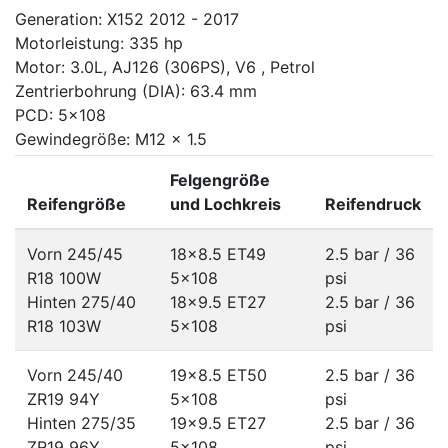
Generation: X152 2012 - 2017
Motorleistung: 335 hp
Motor: 3.0L, AJ126 (306PS), V6 , Petrol
Zentrierbohrung (DIA): 63.4 mm
PCD: 5x108
Gewindegröße: M12 x 1.5
Felgengröße
Reifengröße
und Lochkreis
Reifendruck
Vorn 245/45
18x8.5 ET49
2.5 bar / 36
R18 100W
5x108
psi
Hinten 275/40
18x9.5 ET27
2.5 bar / 36
R18 103W
5x108
psi
Vorn 245/40
19x8.5 ET50
2.5 bar / 36
ZR19 94Y
5x108
psi
Hinten 275/35
19x9.5 ET27
2.5 bar / 36
ZR19 96Y
5x108
psi