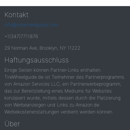
Kontakt
info@tirewheelguide.com
+1(347)7711876
29 Norman Ave, Brooklyn, NY 11222
Haftungsausschluss
Einige Seiten können Partner-Links enthalten.
TireWheelguide.de ist Teilnehmer des Partnerprogramms
von Amazon Services LLC, ein Partnerwerbeprogramm,
das zur Bereitstellung eines Mediums für Websites
konzipiert wurde, mittels dessen durch die Platzierung
von Werbeanzeigen und Links zu Amazon.de
Werbekostenerstattungen verdient werden können.
Über