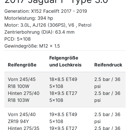
Generation: X152 Facelift 2017 - 2019
Motorleistung: 394 hp
Motor: 3.0L, AJ126 (306PS), V6 , Petrol
Zentrierbohrung (DIA): 63.4 mm
PCD: 5x108
Gewindegröße: M12 x 1.5
Felgengröße
Reifengröße
und Lochkreis
Reifendruck
Vorn 245/45
18x8.5 ET49
2.5 bar / 36
R18 100W
5x108
psi
Hinten 275/40
18x9.5 ET27
2.5 bar / 36
R18 103W
5x108
psi
Vorn 245/40
19x8.5 ET49
2.5 bar / 36
ZR19 94Y
5x108
psi
Hinten 275/35
19x9.5 ET27
2.5 bar / 36