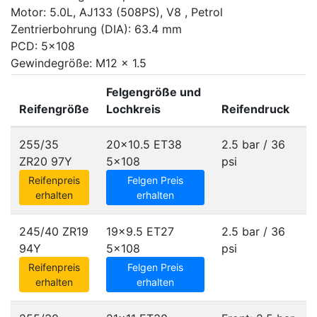
Motor: 5.0L, AJ133 (508PS), V8 , Petrol
Zentrierbohrung (DIA): 63.4 mm
PCD: 5x108
Gewindegröße: M12 x 1.5
Felgengröße und
Reifengröße
Lochkreis
Reifendruck
255/35
20x10.5 ET38
2.5 bar / 36
ZR20 97Y
5x108
psi
Reifenpreis
Felgen Preis
erhalten
erhalten
245/40 ZR19
19x9.5 ET27
2.5 bar / 36
94Y
5x108
psi
Reifenpreis
Felgen Preis
erhalten
erhalten