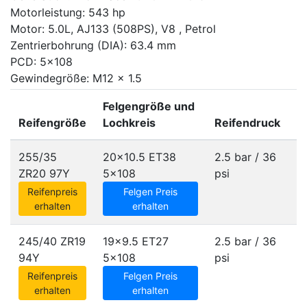
Motorleistung: 543 hp
Motor: 5.0L, AJ133 (508PS), V8 , Petrol
Zentrierbohrung (DIA): 63.4 mm
PCD: 5x108
Gewindegröße: M12 x 1.5
Felgengröße und
Reifengröße
Lochkreis
Reifendruck
255/35
20x10.5 ET38
2.5 bar / 36
ZR20 97Y
5x108
psi
Reifenpreis
Felgen Preis
erhalten
erhalten
245/40 ZR19
19x9.5 ET27
2.5 bar / 36
94Y
5x108
psi
Reifenpreis
Felgen Preis
erhalten
erhalten