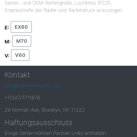
Serien- und OEM-Reifengröße, Lochkreis (PCD),
Einpresstiefe der Räder und Reifendruck anzuzeigen.
EX80
E:
M70
M:
V60
V:
Kontakt
info@tirewheelguide.com
+1(347)7711876
29 Norman Ave, Brooklyn, NY 11222
Haftungsausschluss
Einige Seiten können Partner-Links enthalten.