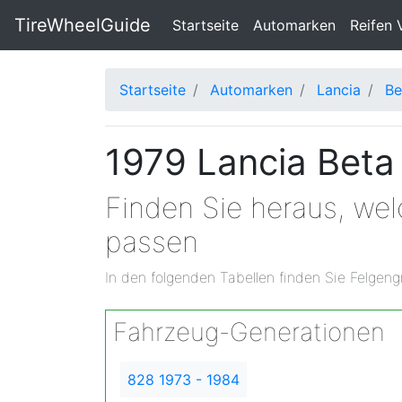
TireWheelGuide
(current)
Startseite
Automarken
Reifen 
Startseite
Automarken
Lancia
Be
1979 Lancia Beta
Finden Sie heraus, we
passen
In den folgenden Tabellen finden Sie Felgeng
Fahrzeug-Generationen
828 1973 - 1984