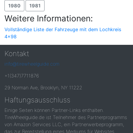
1980
1981
Weitere Informationen:
Vollständige Liste der Fahrzeuge mit dem Lochkreis
4x98
Kontakt
info@tirewheelguide.com
+1(347)7711876
29 Norman Ave, Brooklyn, NY 11222
Haftungsausschluss
Einige Seiten können Partner-Links enthalten.
TireWheelguide.de ist Teilnehmer des Partnerprogramms
von Amazon Services LLC, ein Partnerwerbeprogramm,
das zur Bereitstellung eines Mediums für Websites